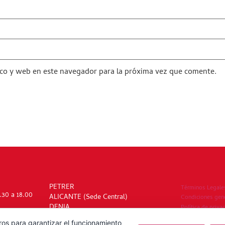
co y web en este navegador para la próxima vez que comente.
PETRER
Términos Legale
.30 a 18.00
ALICANTE (Sede Central)
Condiciones gen
DENIA
Política de priva
Política de cooki
ros para garantizar el funcionamiento