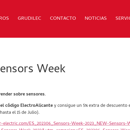
ROS
GRUDILEC
CONTACTO
NOTICIAS
SERVI
Sensors Week
prender sobre sensores
.
 el código ElectroAlicante
y consigue un 5% extra de descuento 
asta el 15 de Julio).
der-electric.com/ES_202306_Sensors-Week-2023_NEW-Sensors-