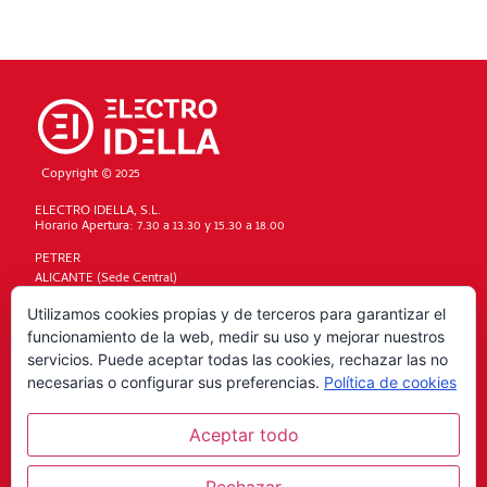
Copyright © 2025
ELECTRO IDELLA, S.L.
Horario Apertura: 7.30 a 13.30 y 15.30 a 18.00
PETRER
ALICANTE (Sede Central)
DENIA
Utilizamos cookies propias y de terceros para garantizar el
Términos Legales
funcionamiento de la web, medir su uso y mejorar nuestros
Condiciones generales
servicios. Puede aceptar todas las cookies, rechazar las no
Política de privacidad
necesarias o configurar sus preferencias.
Política de cookies
Política de cookies
Código ético y denuncias
Aceptar todo
Aviso legal
Condiciones de compra
Rechazar