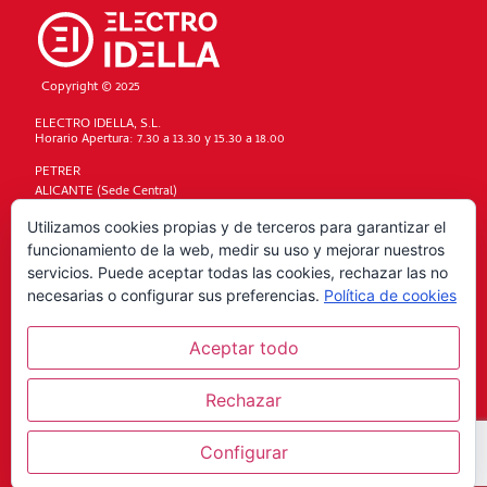
Copyright © 2025
ELECTRO IDELLA, S.L.
Horario Apertura: 7.30 a 13.30 y 15.30 a 18.00
PETRER
ALICANTE (Sede Central)
DENIA
Utilizamos cookies propias y de terceros para garantizar el
Términos Legales
funcionamiento de la web, medir su uso y mejorar nuestros
Condiciones generales
servicios. Puede aceptar todas las cookies, rechazar las no
Política de privacidad
necesarias o configurar sus preferencias.
Política de cookies
Política de cookies
Código ético y denuncias
Aceptar todo
Aviso legal
Condiciones de compra
Rechazar
Configurar